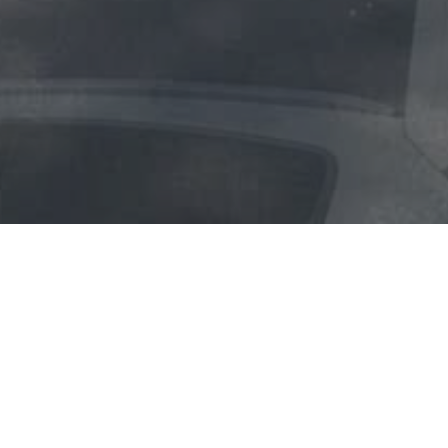
Om oss
Cesar pizzeria, belägen vid Åkeredsvallen i Västra
Frölunda, serverar pizzor, kebab, hamburgare och
sallader. I menyn finner du exempelvis mer än 50
olika pizzor. Bland dessa finns även italienska samt
glutenfria pizzor.